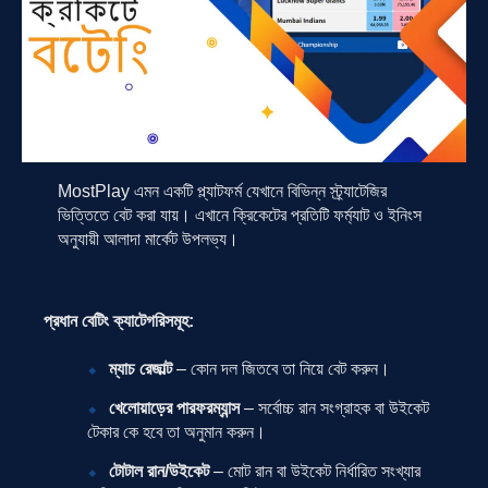
MostPlay এমন একটি প্ল্যাটফর্ম যেখানে বিভিন্ন স্ট্র্যাটেজির
ভিত্তিতে বেট করা যায়। এখানে ক্রিকেটের প্রতিটি ফর্ম্যাট ও ইনিংস
অনুযায়ী আলাদা মার্কেট উপলভ্য।
প্রধান বেটিং ক্যাটেগরিসমূহ:
ম্যাচ রেজাল্ট
– কোন দল জিতবে তা নিয়ে বেট করুন।
খেলোয়াড়ের পারফরম্যান্স
– সর্বোচ্চ রান সংগ্রাহক বা উইকেট
টেকার কে হবে তা অনুমান করুন।
টোটাল রান/উইকেট
– মোট রান বা উইকেট নির্ধারিত সংখ্যার