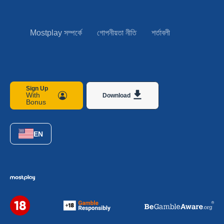
Mostplay সম্পর্কে
গোপনীয়তা নীতি
শর্তাবলী
Sign Up
With
Download
Bonus
EN