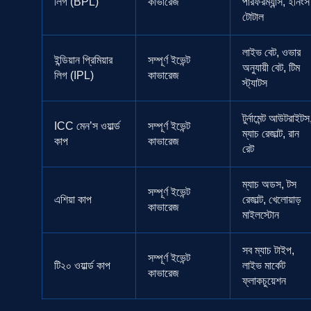
লিগ (BPL)
কাভারেজ
পারফরম্যান্স, ইনিংস
টোটাল
লাইভ বেট, ওভার
ইন্ডিয়ান প্রিমিয়ার
সম্পূর্ণ ইভেন্ট
অনুযায়ী বেট, টিম
লিগ (IPL)
কাভারেজ
স্ট্যাটস
টুর্নামেন্ট আউটরাইটস
ICC মেন’স ওয়ার্ল্ড
সম্পূর্ণ ইভেন্ট
ম্যাচ রেজাল্ট, রান
কাপ
কাভারেজ
রেট
ম্যাচ অডস, টস
সম্পূর্ণ ইভেন্ট
এশিয়া কাপ
রেজাল্ট, খেলোয়াড়
কাভারেজ
মাইলস্টোন
সব ম্যাচ টাইপ,
সম্পূর্ণ ইভেন্ট
টি২০ ওয়ার্ল্ড কাপ
লাইভ মার্কেট
কাভারেজ
ফ্লাকচুয়েশন