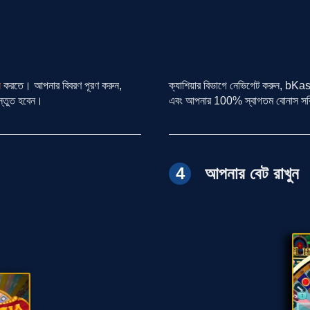
ন
করতে। আপনার বিবরণ পূরণ করুন,
ক্যাশিয়ার বিভাগে নেভিগেট করুন, b
স্তুত হবেন।
এবং আপনার 100% স্বাগতম বোনাস সক্
4
আপনার বেট রাখুন