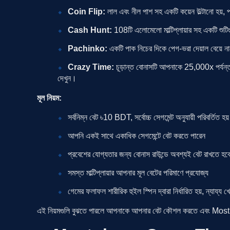
Coin Flip:
লাল এবং নীল পাশ সহ একটি কয়েন উল্টানো হয়, প্র
Cash Hunt:
108টি এলোমেলো মাল্টিপ্লায়ার সহ একটি শুট
Pachinko:
একটি পাক নিচের দিকে পেগ-ভরা দেয়াল বেয়ে নাম
Crazy Time:
চূড়ান্ত বোনাসটি আপনাকে 25,000x পর্যন্ত বি
দেখুন।
মূল নিয়ম:
সর্বনিম্ন বেট ৳10 BDT, সর্বোচ্চ সেগমেন্ট অনুযায়ী পরিবর্তিত হয়
আপনি একই সাথে একাধিক সেগমেন্টে বেট করতে পারেন
প্রবেশের যোগ্যতার জন্য বোনাস রাউন্ডে অবশ্যই বেট রাখতে হব
সমস্ত মাল্টিপ্লায়ার আপনার মূল বেটের পরিমাণে প্রযোজ্য
গেমের ফলাফল শারীরিক হুইল স্পিন দ্বারা নির্ধারিত হয়, ন্যায্য খ
এই নিয়মগুলি বুঝতে পারলে আপনাকে আপনার বেট কৌশল করতে এবং Mos