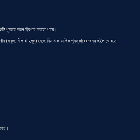
।
টি পুনরায়-ড্রপ ট্রিগার করতে পারে।
্যাপার (সবুজ, নীল বা হলুদ) বেছে নিন এবং এপিক পুরস্কারের জন্য হুইল ঘোরতে
 করে।